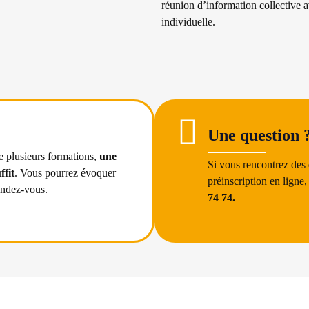
réunion d’information collective 
individuelle.
Une question 
re plusieurs formations,
une
Si vous rencontrez des d
ffit
. Vous pourrez évoquer
préinscription en ligne
rendez-vous.
74 74.