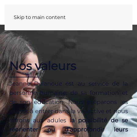
Panneau de gestion des cookies
Skip to main content
Nos valeurs
Jeanne Delanoue est au service de la
personne humaine, de sa formation et
de son éducation. Nous préparons les
jeunes à entrer dans la vie active et nous
offrons aux adules
la possibilité de se
réorienter ou d’approfondir leurs