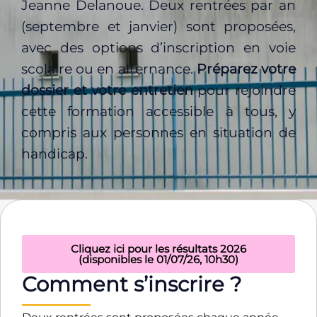
Jeanne Delanoue. Deux rentrées par an
(septembre et janvier) sont proposées,
avec des options d’inscription en voie
scolaire ou en alternance.
Préparez votre
dossier et votre entretien
pour rejoindre
cette formation accessible à tous, y
compris aux personnes en situation de
handicap.
Cliquez ici pour les résultats 2026
(disponibles le 01/07/26, 10h30)
Comment s’inscrire ?